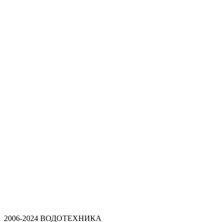
Арт.:
MRWMF-90
Арт.:
HC12-RU
Арт.:
HC12-32
Арт.:
FLEXCONN-5032
2006-2024 ВОДОТЕХНИКА